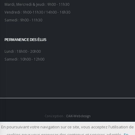
Mardi, Mercredi & Jeudi : 9h00 - 11h30
Vendredi : 9h00-11h30 / 14h00 - 16h30
Samedi : 9h00 - 11h30
PERMANENCE DES ÉLUS
Lundi : 18h00 - 20h00
Samedi : 10h00 - 12h00
Conception :
OAK-Webdesign
En poursuivant votre navigation sur ce site, vous acceptez l'utilisation de
Plan du site
Mentions légales
cookies pour vous proposer des contenus et services adaptés
En