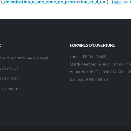
_delimitation_d_une_zone_de_protection_et_d_un (...)
(
PDF
-
360.1
CT
HORAIRES D’OUVERTURE
Lundi : 18h00 - 20h00
 rue du Bourno 74420 Boëge
Mardi, Mercredi & Jeudi : 9h00 - 11
50 39 10 01
Vendredi : 9h00-11h30 / 14h00 - 16
50 39 08 50
Samedi : 9h00 - 11h30
us contacter