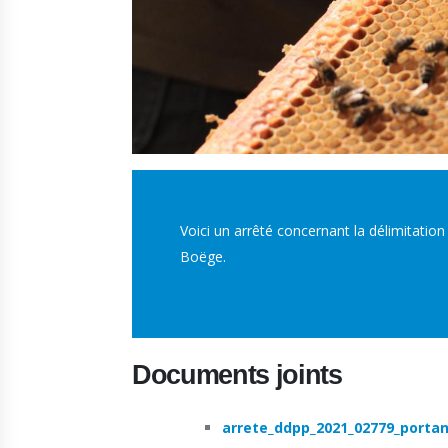
Voici un arrêté concernant la délimitation
Boëge.
Documents joints
arrete_ddpp_2021_02779_portant