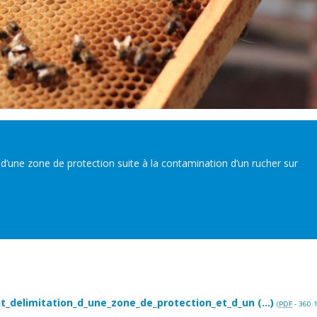
 d’une zone de protection suite à la contamination d’un rucher sur
_delimitation_d_une_zone_de_protection_et_d_un (...)
(
PDF
-
360.1