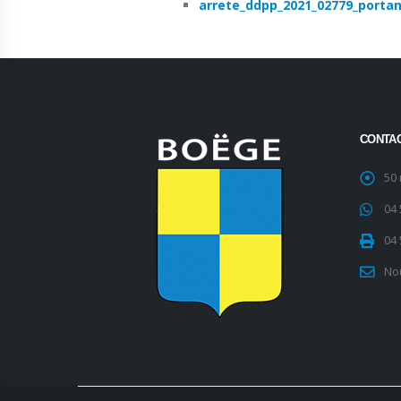
arrete_ddpp_2021_02779_portant
CONTA
50
04 
04 
No