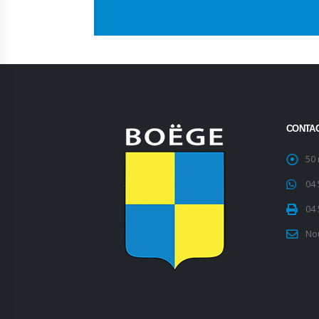
CONTA
50
04 
04 
No