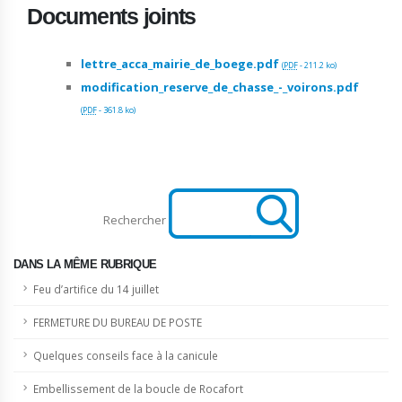
Documents joints
lettre_acca_mairie_de_boege.pdf
(
PDF
-
211.2 ko
)
modification_reserve_de_chasse_-_voirons.pdf
(
PDF
-
361.8 ko
)
Rechercher
DANS LA MÊME RUBRIQUE
Feu d’artifice du 14 juillet
FERMETURE DU BUREAU DE POSTE
Quelques conseils face à la canicule
Embellissement de la boucle de Rocafort