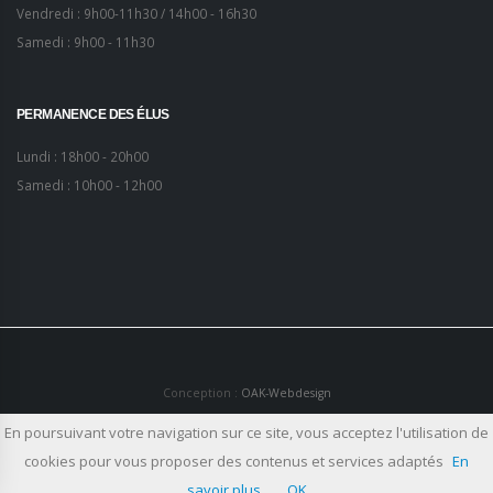
Vendredi : 9h00-11h30 / 14h00 - 16h30
Samedi : 9h00 - 11h30
PERMANENCE DES ÉLUS
Lundi : 18h00 - 20h00
Samedi : 10h00 - 12h00
Conception :
OAK-Webdesign
En poursuivant votre navigation sur ce site, vous acceptez l'utilisation de
Plan du site
Mentions légales
cookies pour vous proposer des contenus et services adaptés
En
savoir plus
OK