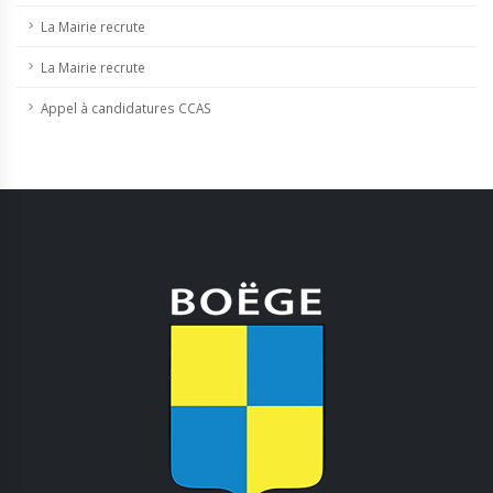
La Mairie recrute
La Mairie recrute
Appel à candidatures CCAS