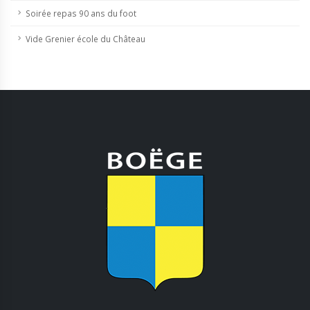
Soirée repas 90 ans du foot
Vide Grenier école du Château