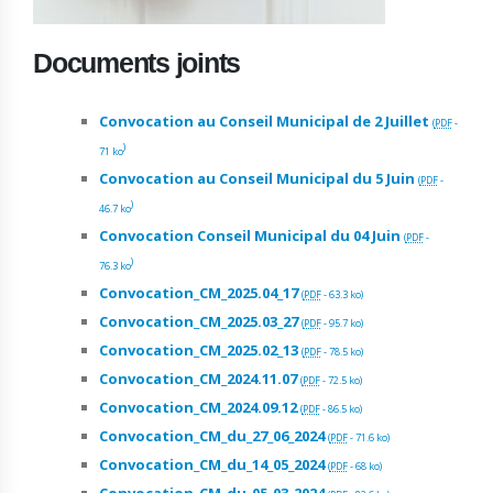
Documents joints
Convocation au Conseil Municipal de 2 Juillet
(
PDF
-
)
71 ko
Convocation au Conseil Municipal du 5 Juin
(
PDF
-
)
46.7 ko
Convocation Conseil Municipal du 04 Juin
(
PDF
-
)
76.3 ko
Convocation_CM_2025.04_17
(
PDF
-
63.3 ko
)
Convocation_CM_2025.03_27
(
PDF
-
95.7 ko
)
Convocation_CM_2025.02_13
(
PDF
-
78.5 ko
)
Convocation_CM_2024.11.07
(
PDF
-
72.5 ko
)
Convocation_CM_2024.09.12
(
PDF
-
86.5 ko
)
Convocation_CM_du_27_06_2024
(
PDF
-
71.6 ko
)
Convocation_CM_du_14_05_2024
(
PDF
-
68 ko
)
Convocation_CM_du_05_03_2024