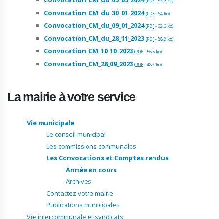
(
PDF
-
82.6 ko
)
Convocation_CM_du_30_01_2024
(
PDF
-
64 ko
)
Convocation_CM_du_09_01_2024
(
PDF
-
62.3 ko
)
Convocation_CM_du_28_11_2023
(
PDF
-
88.8 ko
)
Convocation_CM_10_10_2023
(
PDF
-
56.5 ko
)
Convocation_CM_28_09_2023
(
PDF
-
48.2 ko
)
La mairie à votre service
Vie municipale
Le conseil municipal
Les commissions communales
Les Convocations et Comptes rendus
Année en cours
Archives
Contactez votre mairie
Publications municipales
Vie intercommunale et syndicats