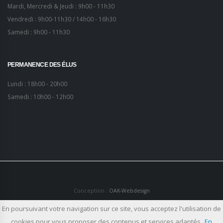
Mardi, Mercredi & Jeudi : 9h00 - 11h30
Vendredi : 9h00-11h30 / 14h00 - 16h30
Samedi : 9h00 - 11h30
PERMANENCE DES ÉLUS
Lundi : 18h00 - 20h00
Samedi : 10h00 - 12h00
Conception :
OAK-Webdesign
En poursuivant votre navigation sur ce site, vous acceptez l'utilisation de
Plan du site
Mentions légales
cookies pour vous proposer des contenus et services adaptés
En