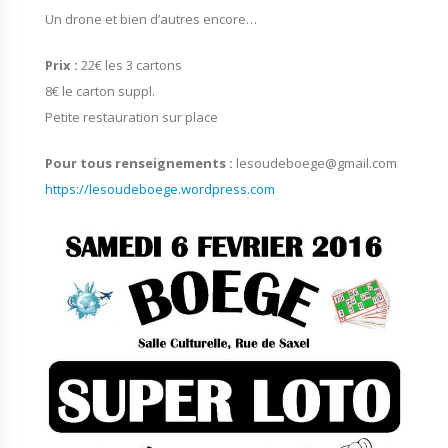
Un drone et bien d’autres encore…
Prix :
22€ les 3 cartons
8€ le carton suppl.
Petite restauration sur place
Pour tous renseignements :
lesoudeboege@gmail.com
https://lesoudeboege.wordpress.com