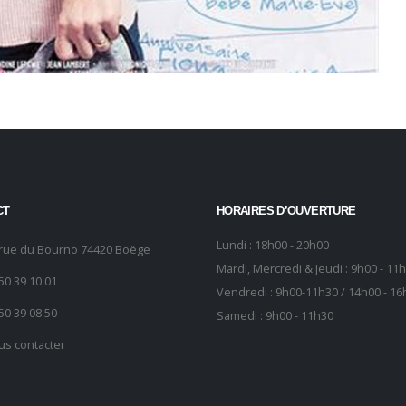
CT
HORAIRES D’OUVERTURE
Lundi : 18h00 - 20h00
 rue du Bourno 74420 Boëge
Mardi, Mercredi & Jeudi : 9h00 - 11
50 39 10 01
Vendredi : 9h00-11h30 / 14h00 - 16
50 39 08 50
Samedi : 9h00 - 11h30
us contacter