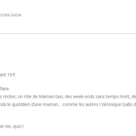
OTHER SHOW
fant 16 €
faire.
ire réciter, un rôle de Maman-taxi, des week-ends sans temps mort, d
Voilà le quotidien d’une maman… comme les autres ! Véronique Gallo d
e vie, quoi !