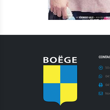
CONTA
50
04 
04 
No